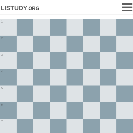
listudy
.org
1
2
3
4
5
6
7