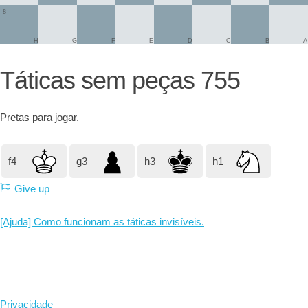
8
H
G
F
E
D
C
B
A
Táticas sem peças 755
Pretas
para jogar.
f4
g3
h3
h1
Give up
[Ajuda] Como funcionam as táticas invisíveis.
Privacidade