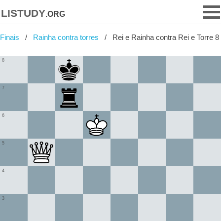
listudy
.org
Finais
Rainha contra torres
Rei e Rainha contra Rei e Torre 8
8
7
6
5
4
3