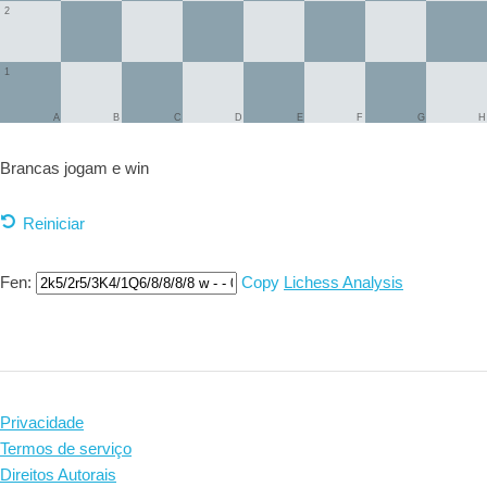
2
1
A
B
C
D
E
F
G
H
Brancas jogam e
win
Reiniciar
Fen:
Copy
Lichess Analysis
Privacidade
Termos de serviço
Direitos Autorais