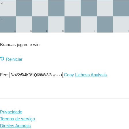
2
1
A
B
C
D
E
F
G
H
Brancas jogam e
win
Reiniciar
Fen:
Copy
Lichess Analysis
Privacidade
Termos de serviço
Direitos Autorais