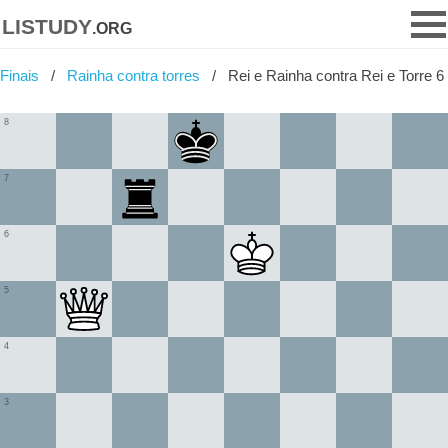
listudy
.org
Finais
Rainha contra torres
Rei e Rainha contra Rei e Torre 6
8
7
6
5
4
3