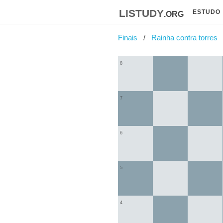
listudy
.org
ESTUDO
Finais
Rainha contra torres
8
7
6
5
4