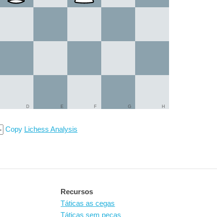
D
E
F
G
H
Copy
Lichess Analysis
Recursos
Táticas as cegas
Táticas sem peças