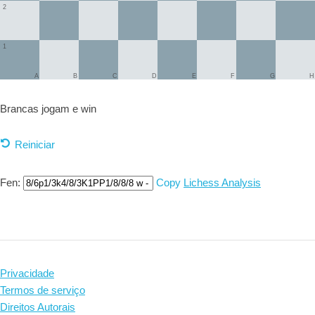
2
1
A
B
C
D
E
F
G
H
Brancas jogam e
win
Reiniciar
Fen:
Copy
Lichess Analysis
Privacidade
Termos de serviço
Direitos Autorais