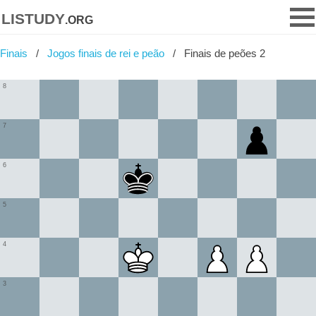
listudy
.org
Finais
Jogos finais de rei e peão
Finais de peões 2
8
7
6
5
4
3