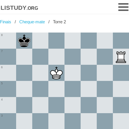
listudy
.org
Finais
Cheque-mate
Torre 2
8
7
6
5
4
3