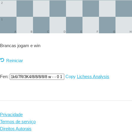
2
1
A
B
C
D
E
F
G
H
Brancas jogam e
win
Reiniciar
Fen:
Copy
Lichess Analysis
Privacidade
Termos de serviço
Direitos Autorais