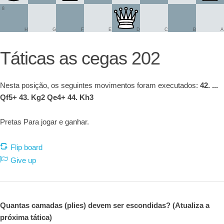
8
H
G
F
E
D
C
B
A
Táticas as cegas 202
Nesta posição, os seguintes movimentos foram executados:
42. ...
Qf5+ 43. Kg2 Qe4+ 44. Kh3
Pretas Para jogar e ganhar.
Flip board
Give up
Quantas camadas (plies) devem ser escondidas? (Atualiza a
próxima tática)