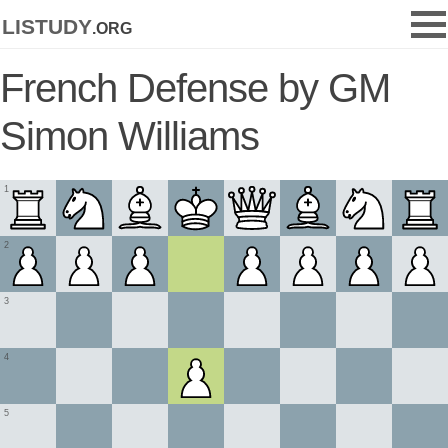
listudy
.org
French Defense by GM
Simon Williams
1
2
3
4
5