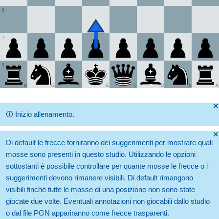
6
7
8
H
G
F
E
D
C
B
A
🞫
🛈
Inizio allenamento.
🞫
Di default le frecce forniranno dei suggerimenti per mostrare quali
mosse sono presenti in questo studio. Utilizzando le opzioni
sottostanti è possibile controllare per quante mosse le frecce o i
suggerimenti devono rimanere visibili. Di default rimangono
visibili finché tutte le mosse di una posizione non sono state
giocate due volte. Eventuali annotazioni non giocabili dallo studio
o dal file PGN appariranno come frecce trasparenti.