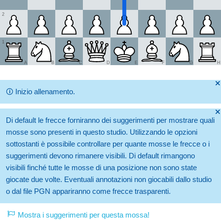
2
1
A
B
C
D
E
F
G
H
🞫
🛈
Inizio allenamento.
🞫
Di default le frecce forniranno dei suggerimenti per mostrare quali
mosse sono presenti in questo studio. Utilizzando le opzioni
sottostanti è possibile controllare per quante mosse le frecce o i
suggerimenti devono rimanere visibili. Di default rimangono
visibili finché tutte le mosse di una posizione non sono state
giocate due volte. Eventuali annotazioni non giocabili dallo studio
o dal file PGN appariranno come frecce trasparenti.
Mostra i suggerimenti per questa mossa!