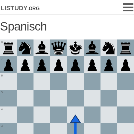
listudy
.org
Spanisch
8
7
6
5
4
3