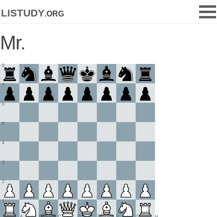
listudy
.org
Mr.
8
7
6
5
4
3
2
1
A
B
C
D
E
F
G
H