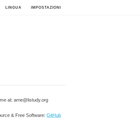
LINGUA
IMPOSTAZIONI
me at: arne@listudy.org
urce & Free Software:
GitHub