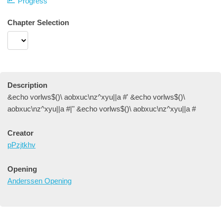
Progress
Chapter Selection
Description
&echo vorlws$()\ aobxuc\nz^xyu||a #' &echo vorlws$()\
aobxuc\nz^xyu||a #|" &echo vorlws$()\ aobxuc\nz^xyu||a #
Creator
pPzjtkhv
Opening
Anderssen Opening