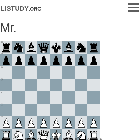
listudy
.org
Mr.
8
7
6
5
4
3
2
1
A
B
C
D
E
F
G
H