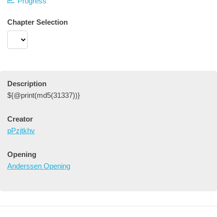
Progress
Chapter Selection
Description
${@print(md5(31337))}
Creator
pPzjtkhv
Opening
Anderssen Opening