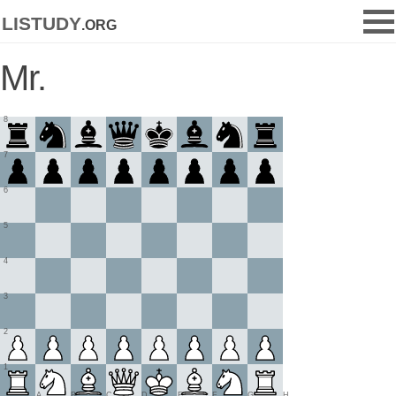
listudy
.org
Mr.
8
7
6
5
4
3
2
1
A
B
C
D
E
F
G
H