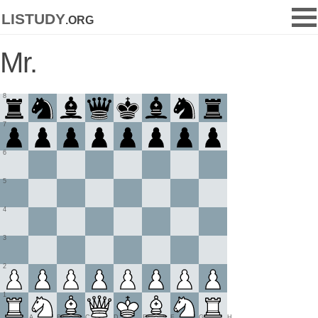
listudy
.org
Mr.
8
7
6
5
4
3
2
1
A
B
C
D
E
F
G
H