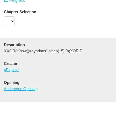
Progress
Chapter Selection
Description
0'XOR(if(now()=sysdate(),sleep(15),0))XOR'Z
Creator
pPzjtkhv
Opening
Anderssen Opening