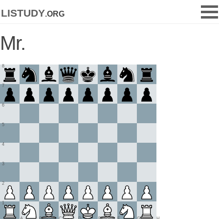
listudy
.org
Mr.
8
7
6
5
4
3
2
1
A
B
C
D
E
F
G
H