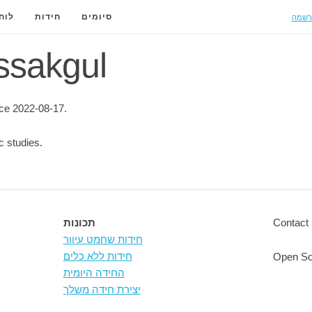
רשמה
סיומים
חידות
לוח
 ssakgul
ce 2022-08-17.
c studies.
Contact 
תכונות
חידות שחמט עיוור
חידות ללא כלים
Open So
החידה היומית
יצירת חידה משלך