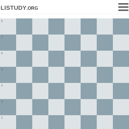
listudy
.org
8
7
6
5
4
3
2