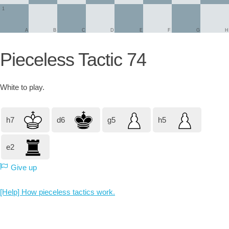
1
A
B
C
D
E
F
G
H
Pieceless Tactic 74
White
to play.
h7
d6
g5
h5
e2
Give up
[Help] How pieceless tactics work.