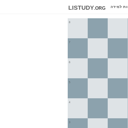
listudy
.org
ות למידה
8
7
6
5
4
3