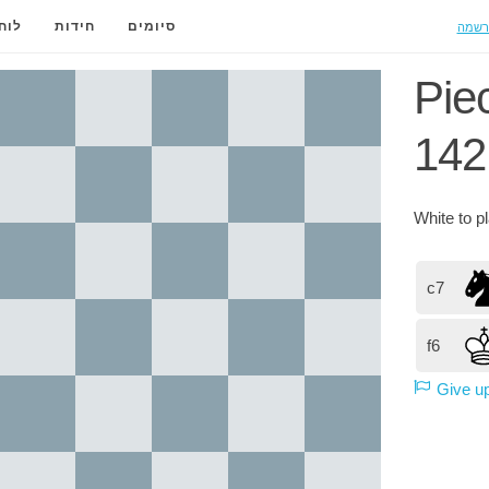
רשמה
סיומים
חידות
לוח
Pie
142
White
to p
c7
f6
Give u