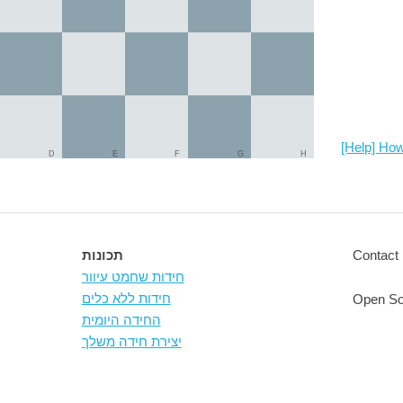
[Help] How
D
E
F
G
H
Contact 
תכונות
חידות שחמט עיוור
חידות ללא כלים
Open So
החידה היומית
יצירת חידה משלך