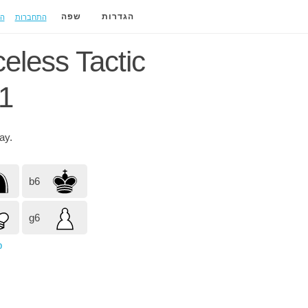
התחברות
ה
הגדרות
שפה
celess Tactic
1
lay.
b6
g6
p