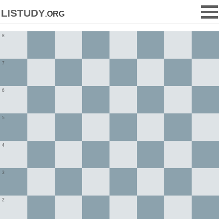
listudy
.org
8
7
6
5
4
3
2