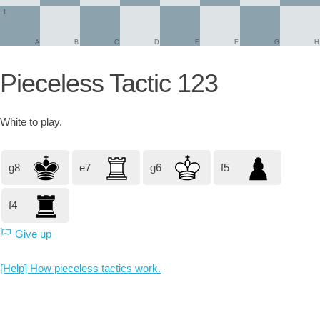
1
A
B
C
D
E
F
G
H
Pieceless Tactic 123
White
to play.
g8
e7
g6
f5
f4
Give up
[Help] How pieceless tactics work.