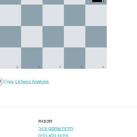
D
E
F
G
H
Copy
Lichess Analysis
תכונות
חידות שחמט עיוור
חידות ללא כלים