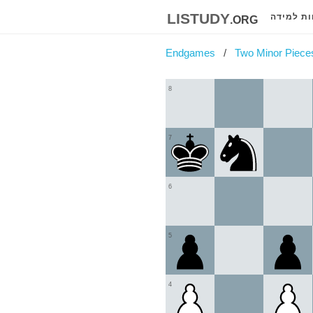
listudy
.org
ות למידה
Endgames
Two Minor Pieces
8
7
6
5
4