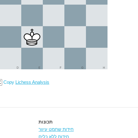
D
E
F
G
H
Copy
Lichess Analysis
תכונות
חידות שחמט עיוור
חידות ללא כלים