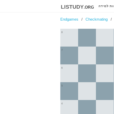
listudy
.org
ות למידה
Endgames
Checkmating
8
7
6
5
4