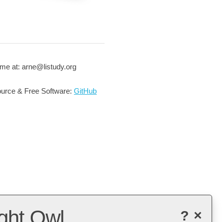
me at: arne@listudy.org
urce & Free Software:
GitHub
ght Owl
?
×