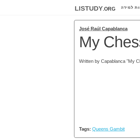
listudy
.org
ות למידה
José Raúl Capablanca
My Ches
Written by Capablanca "My Che
Tags:
Queens Gambit