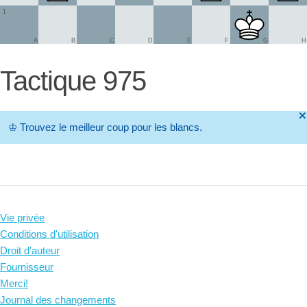
1
A
B
C
D
E
F
G
H
Tactique 975
🞫
♔
Trouvez le meilleur coup pour les blancs.
Vie privée
Conditions d'utilisation
Droit d'auteur
Fournisseur
Merci!
Journal des changements