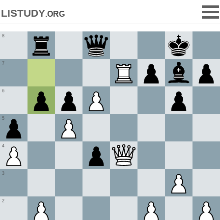
listudy
.org
8
7
6
5
4
3
2