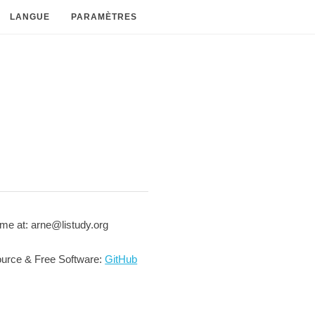
LANGUE
PARAMÈTRES
me at: arne@listudy.org
urce & Free Software:
GitHub