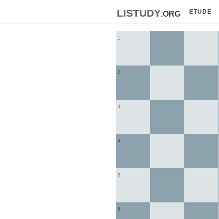
listudy
.org
ETUDE
1
2
3
4
5
6