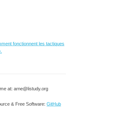
ment fonctionnent les tactiques
.
me at: arne@listudy.org
urce & Free Software:
GitHub