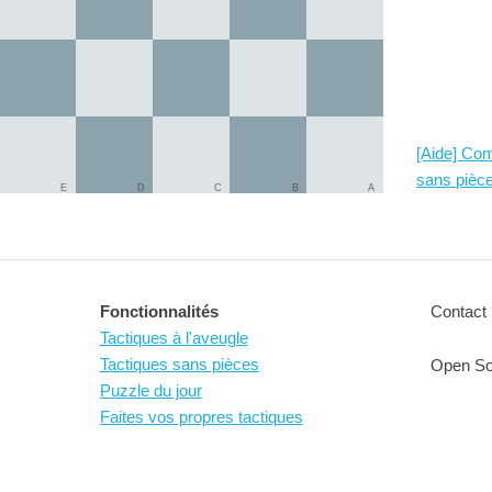
[Aide] Com
sans pièce
E
D
C
B
A
Fonctionnalités
Contact 
Tactiques à l'aveugle
Tactiques sans pièces
Open So
Puzzle du jour
Faites vos propres tactiques