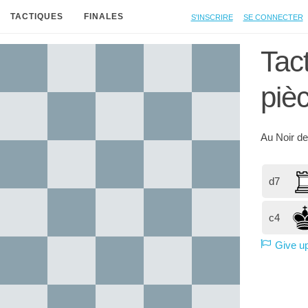
S'inscrire
Se connecter
TACTIQUES
FINALES
Tac
piè
Au
Noir
de
d7
c4
Give u