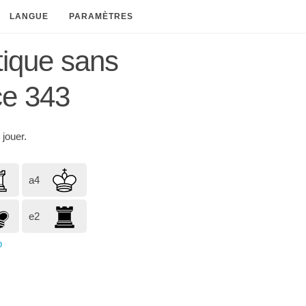
LANGUE
PARAMÈTRES
tique sans
ce 343
 jouer.
a4
e2
p