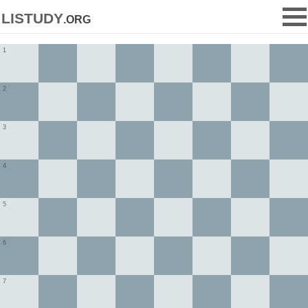
listudy
.org
1
2
3
4
5
6
7