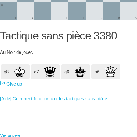
8
H
G
F
E
D
C
B
A
Tactique sans pièce 3380
Au
Noir
de jouer.
g8
e7
g6
h6
Give up
[Aide] Comment fonctionnent les tactiques sans pièce.
Vie privée