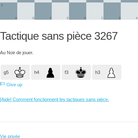
8
H
G
F
E
D
C
B
A
Tactique sans pièce 3267
Au
Noir
de jouer.
g5
h4
f3
h3
Give up
[Aide] Comment fonctionnent les tactiques sans pièce.
Vie privée