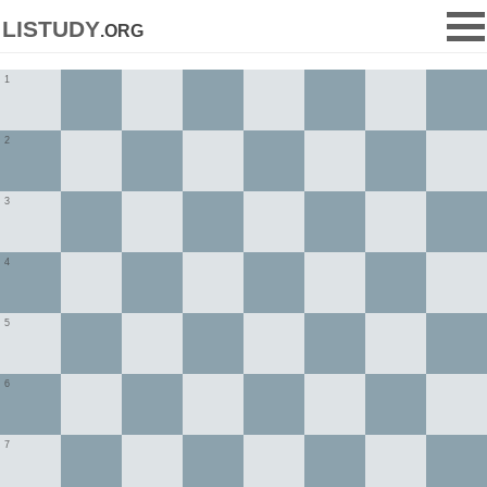
listudy
.org
1
2
3
4
5
6
7