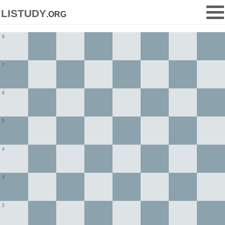
listudy
.org
8
7
6
5
4
3
2