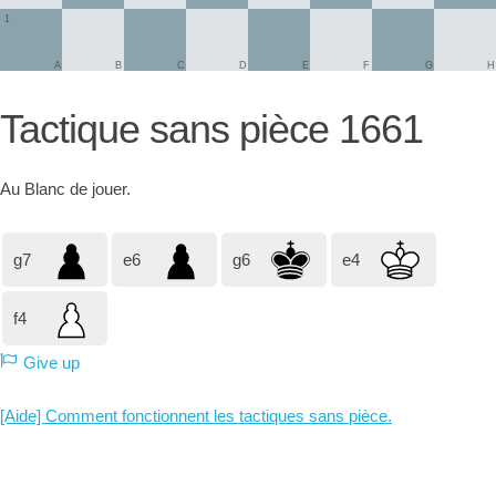
1
A
B
C
D
E
F
G
H
Tactique sans pièce 1661
Au
Blanc
de jouer.
g7
e6
g6
e4
f4
Give up
[Aide] Comment fonctionnent les tactiques sans pièce.