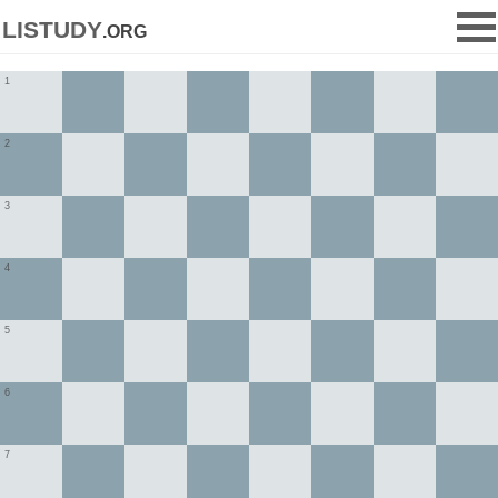
listudy
.org
1
2
3
4
5
6
7