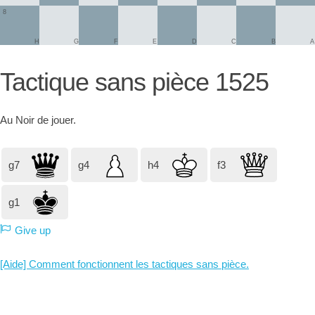
8
H
G
F
E
D
C
B
A
Tactique sans pièce 1525
Au
Noir
de jouer.
g7
g4
h4
f3
g1
Give up
[Aide] Comment fonctionnent les tactiques sans pièce.