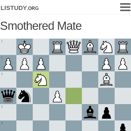
listudy
.org
Smothered Mate
1
2
3
4
5
6