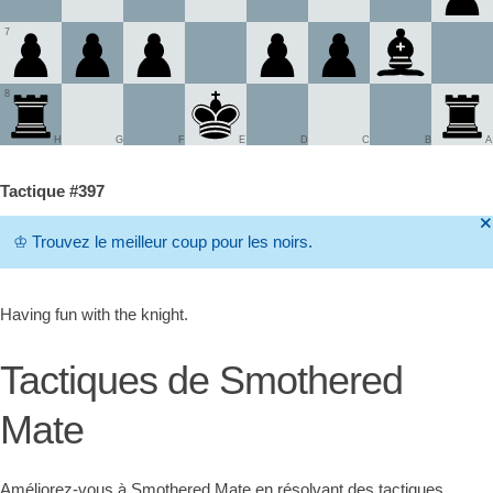
7
8
H
G
F
E
D
C
B
A
Tactique #397
🞫
♔
Trouvez le meilleur coup pour les noirs.
Having fun with the knight.
Tactiques de Smothered
Mate
Améliorez-vous à Smothered Mate en résolvant des tactiques.