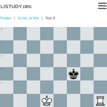
listudy
.org
Finales
Echec et Mat
Tour 8
8
7
6
5
4
3