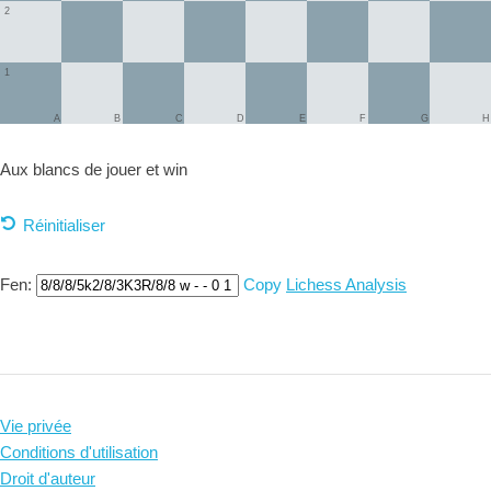
2
1
A
B
C
D
E
F
G
H
Aux blancs de jouer et
win
Réinitialiser
Fen:
Copy
Lichess Analysis
Vie privée
Conditions d'utilisation
Droit d'auteur