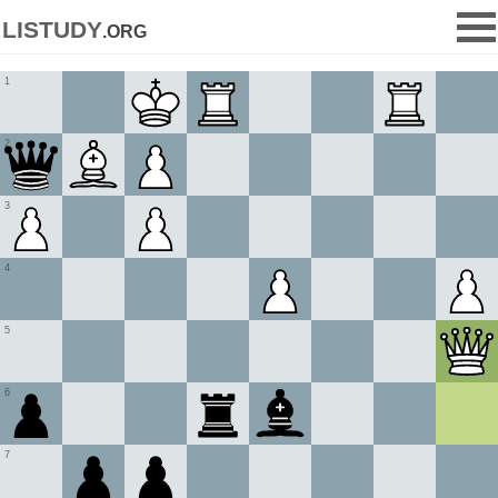
listudy
.org
1
2
3
4
5
6
7