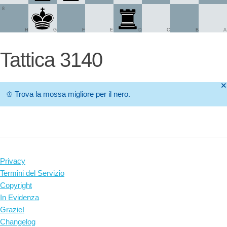
8
H
G
F
E
D
C
B
A
Tattica 3140
🞫
♔
Trova la mossa migliore per il nero.
Privacy
Termini del Servizio
Copyright
In Evidenza
Grazie!
Changelog