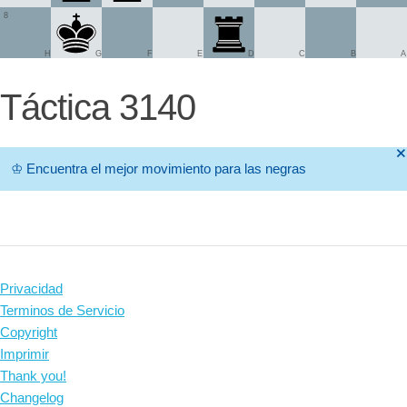
8
H
G
F
E
D
C
B
A
Táctica 3140
🞫
♔
Encuentra el mejor movimiento para las negras
Privacidad
Terminos de Servicio
Copyright
Imprimir
Thank you!
Changelog