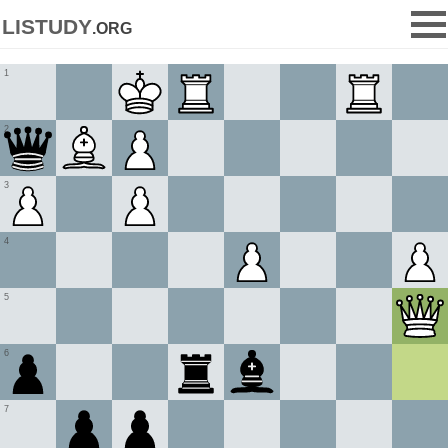
listudy
.org
1
2
3
4
5
6
7