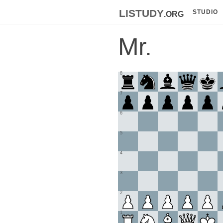
listudy
.org
STUDIO
Mr.
8
7
6
5
4
3
2
1