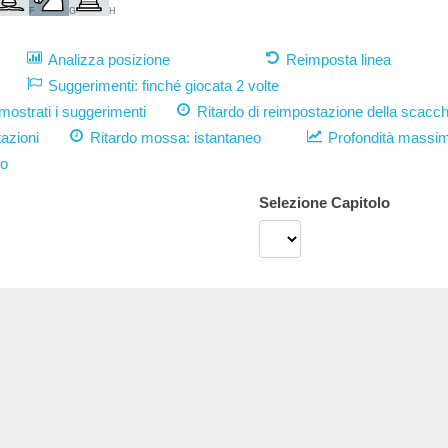
F
G
H
Analizza posizione
Reimposta linea
Suggerimenti: finché giocata 2 volte
strati i suggerimenti
Ritardo di reimpostazione della scacch
azioni
Ritardo mossa:
istantaneo
Profondità massi
vo
Selezione Capitolo