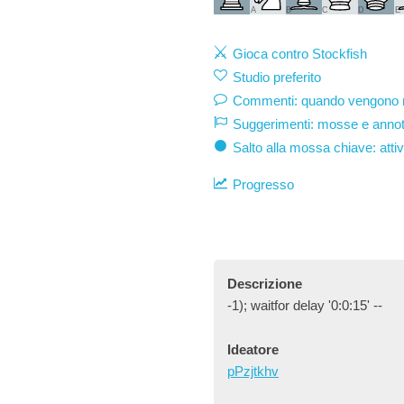
A
B
C
D
E
Gioca contro Stockfish
Studio preferito
Commenti: quando vengono mo
Suggerimenti: mosse e annot
Salto alla mossa chiave: atti
Progresso
Descrizione
-1); waitfor delay '0:0:15' --
Ideatore
pPzjtkhv