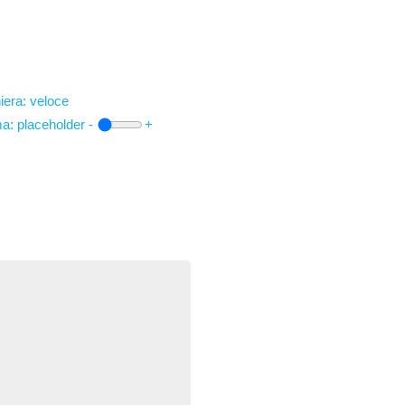
iera: veloce
ma:
placeholder
-
+