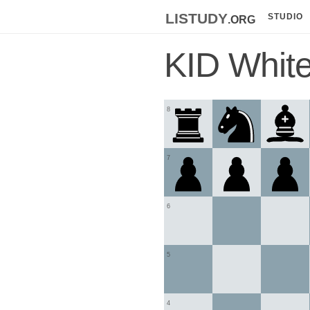
listudy
.org
STUDIO
KID Whit
8
7
6
5
4