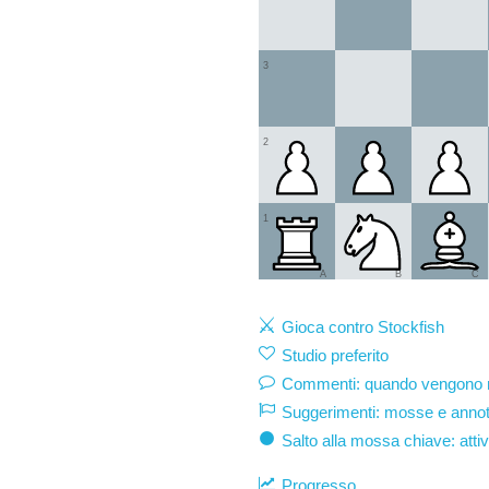
3
2
1
A
B
C
Gioca contro Stockfish
Studio preferito
Commenti: quando vengono mo
Suggerimenti: mosse e annot
Salto alla mossa chiave: atti
Progresso