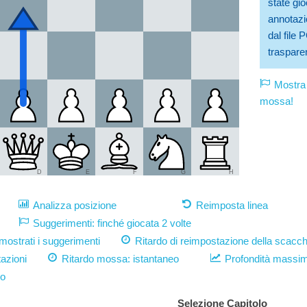
state gio
annotazio
dal file
trasparen
Mostra 
mossa!
D
E
F
G
H
Analizza posizione
Reimposta linea
Suggerimenti: finché giocata 2 volte
strati i suggerimenti
Ritardo di reimpostazione della scacch
azioni
Ritardo mossa:
istantaneo
Profondità massi
vo
Selezione Capitolo