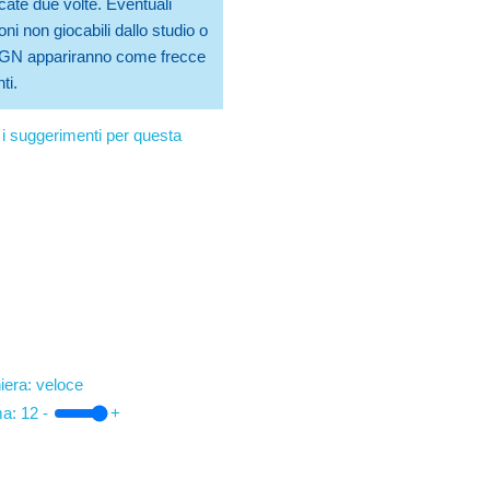
cate due volte. Eventuali
ni non giocabili dallo studio o
 PGN appariranno come frecce
ti.
i suggerimenti per questa
iera: veloce
ma:
12
-
+