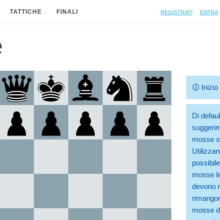
Registrati
Entra
TATTICHE
FINALI
e
🛈
Inizi
Di defaul
suggerim
mosse so
Utilizzan
possibile
mosse le
devono ri
rimangono
mosse di