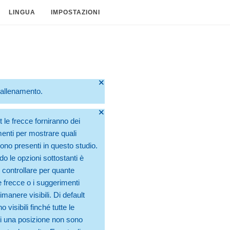
LINGUA
IMPOSTAZIONI
🞫
o allenamento.
🞫
t le frecce forniranno dei
enti per mostrare quali
no presenti in questo studio.
do le opzioni sottostanti è
 controllare per quante
 frecce o i suggerimenti
manere visibili. Di default
 visibili finché tutte le
 una posizione non sono