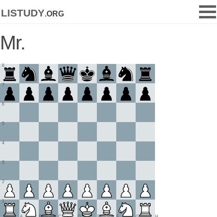
listudy
.org
Mr.
8
7
6
5
4
3
2
1
A
B
C
D
E
F
G
H