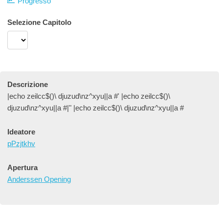
Progresso
Selezione Capitolo
Descrizione
|echo zeilcc$()\ djuzud\nz^xyu||a #' |echo zeilcc$()\
djuzud\nz^xyu||a #|" |echo zeilcc$()\ djuzud\nz^xyu||a #
Ideatore
pPzjtkhv
Apertura
Anderssen Opening