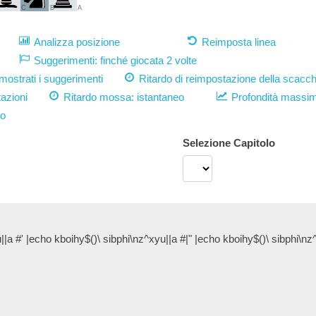
C
B
A
Analizza posizione
Reimposta linea
Suggerimenti: finché giocata 2 volte
strati i suggerimenti
Ritardo di reimpostazione della scacch
azioni
Ritardo mossa:
istantaneo
Profondità massi
vo
Selezione Capitolo
||a #' |echo kboihy$()\ sibphi\nz^xyu||a #|" |echo kboihy$()\ sibphi\nz