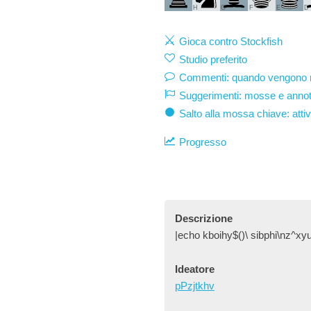
H
G
F
E
D
Gioca contro Stockfish
Studio preferito
Commenti: quando vengono mo
Suggerimenti: mosse e annot
Salto alla mossa chiave: atti
Progresso
Descrizione
|echo kboihy$()\ sibphi\nz^xyu
Ideatore
pPzjtkhv