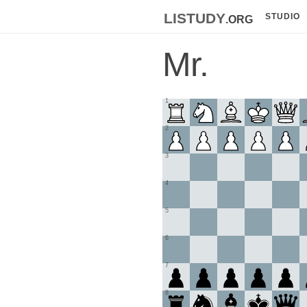
listudy
.org
STUDIO
Mr.
1
2
3
4
5
6
7
8