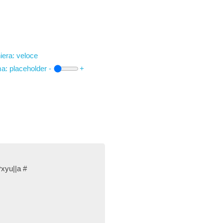
iera: veloce
ma:
placeholder
-
+
^xyu||a #