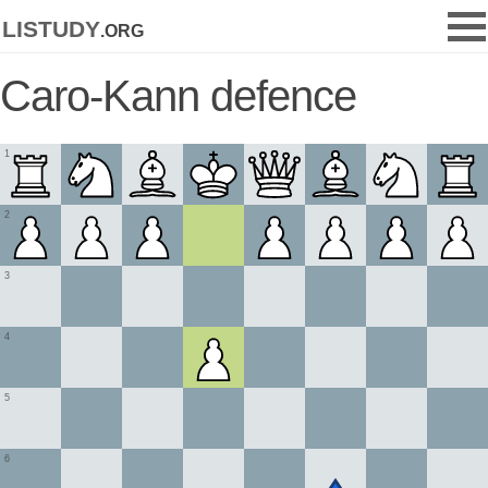
listudy
.org
Caro-Kann defence
1
2
3
4
5
6