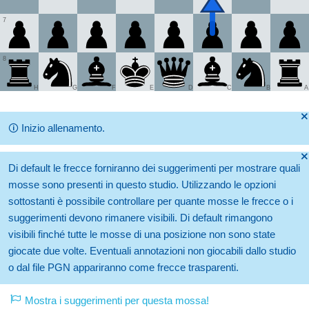
7
8
H
G
F
E
D
C
B
A
🞫
🛈
Inizio allenamento.
🞫
Di default le frecce forniranno dei suggerimenti per mostrare quali
mosse sono presenti in questo studio. Utilizzando le opzioni
sottostanti è possibile controllare per quante mosse le frecce o i
suggerimenti devono rimanere visibili. Di default rimangono
visibili finché tutte le mosse di una posizione non sono state
giocate due volte. Eventuali annotazioni non giocabili dallo studio
o dal file PGN appariranno come frecce trasparenti.
Mostra i suggerimenti per questa mossa!