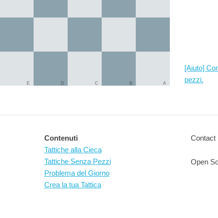
[Aiuto] Co
pezzi.
E
D
C
B
A
Contenuti
Contact 
Tattiche alla Cieca
Tattiche Senza Pezzi
Open So
Problema del Giorno
Crea la tua Tattica