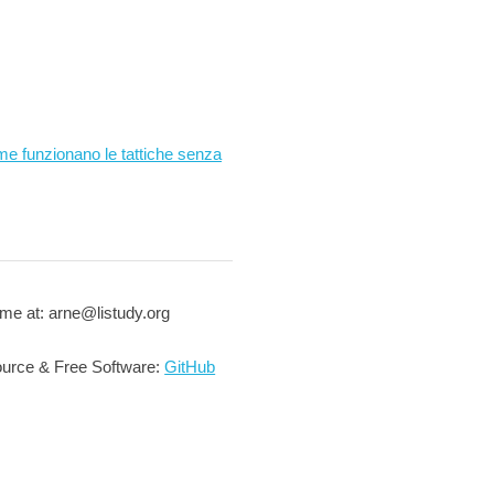
me funzionano le tattiche senza
me at: arne@listudy.org
urce & Free Software:
GitHub