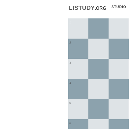
listudy
.org
STUDIO
1
2
3
4
5
6