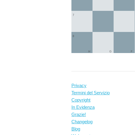
7
8
H
G
F
Privacy
Termini del Servizio
Copyright
In Evidenza
Grazie!
Changelog
Blog