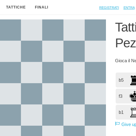
Registrati
Entra
TATTICHE
FINALI
Tat
Pez
Gioca il
N
b5
f3
b1
Give u