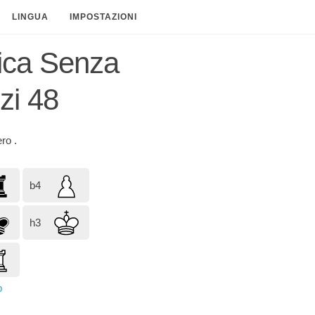
LINGUA
IMPOSTAZIONI
tica Senza
zi 48
ero
.
b4
h3
p