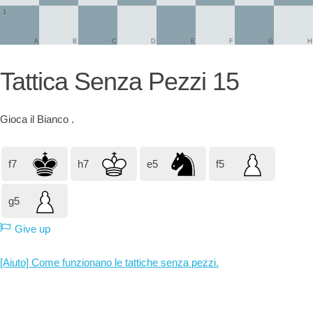
1
A
B
C
D
E
F
G
H
Tattica Senza Pezzi 15
Gioca il
Bianco
.
f7
h7
e5
f5
g5
Give up
[Aiuto] Come funzionano le tattiche senza pezzi.