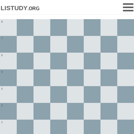
listudy
.org
8
7
6
5
4
3
2