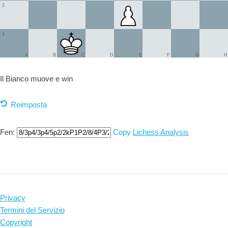
2
1
A
B
C
D
E
F
G
H
Il Bianco muove e
win
Reimposta
Fen:
Copy
Lichess Analysis
Privacy
Termini del Servizio
Copyright