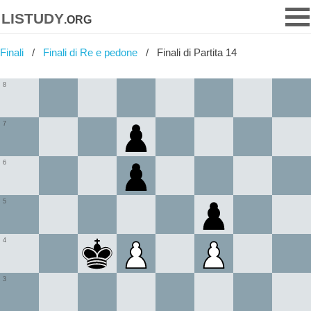
listudy
.org
Finali
Finali di Re e pedone
Finali di Partita 14
8
7
6
5
4
3