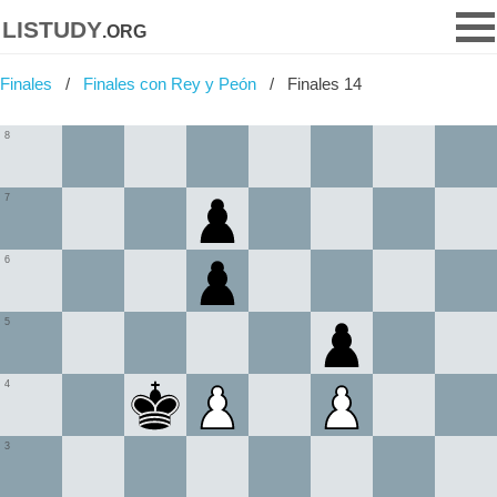
listudy
.org
Finales
Finales con Rey y Peón
Finales 14
8
7
6
5
4
3