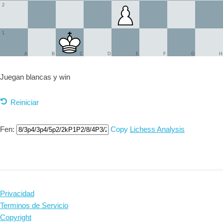
2
1
A
B
C
D
E
F
G
H
Juegan blancas y
win
Reiniciar
Fen:
Copy
Lichess Analysis
Privacidad
Terminos de Servicio
Copyright