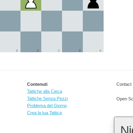
E
D
C
B
A
Contenuti
Contact 
Tattiche alla Cieca
Tattiche Senza Pezzi
Open So
Problema del Giorno
Crea la tua Tattica
Ni