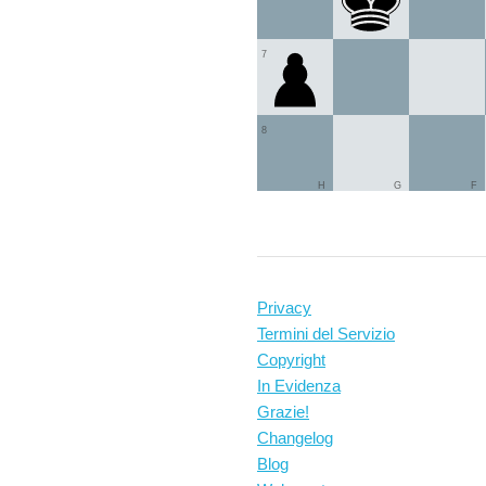
7
8
H
G
F
Privacy
Termini del Servizio
Copyright
In Evidenza
Grazie!
Changelog
Blog