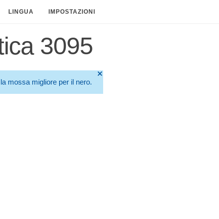
LINGUA
IMPOSTAZIONI
tica 3095
🞫
la mossa migliore per il nero.