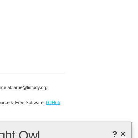
me at: arne@listudy.org
urce & Free Software:
GitHub
ght Owl
?
×