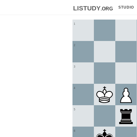
listudy
.org
STUDIO
1
2
3
4
5
6