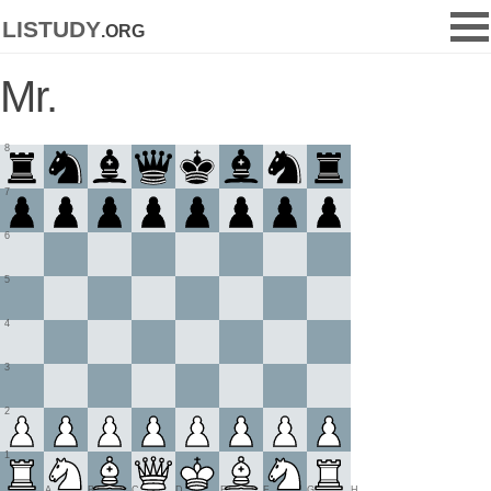
listudy
.org
Mr.
8
7
6
5
4
3
2
1
A
B
C
D
E
F
G
H