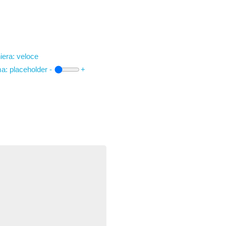
iera: veloce
ma:
placeholder
-
+