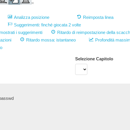
F
G
H
Analizza posizione
Reimposta linea
Suggerimenti: finché giocata 2 volte
strati i suggerimenti
Ritardo di reimpostazione della scacch
azioni
Ritardo mossa:
istantaneo
Profondità massi
vo
Selezione Capitolo
/etc/passwd