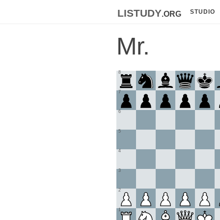
listudy
.org
STUDIO
Mr.
8
7
6
5
4
3
2
1