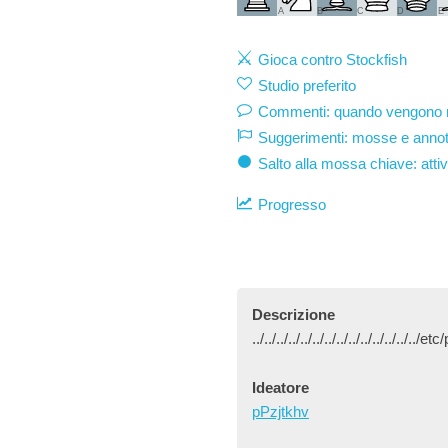
A
B
C
D
E
Gioca contro Stockfish
Studio preferito
Commenti: quando vengono mo
Suggerimenti: mosse e annot
Salto alla mossa chiave: atti
Progresso
Descrizione
../../../../../../../../../../../../../..
Ideatore
pPzjtkhv