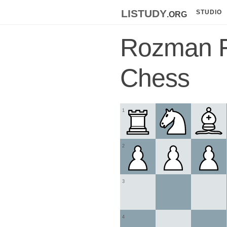
listudy
.org
STUDIO
Rozman F
Chess
1
2
3
4