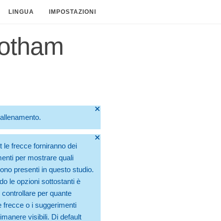
LINGUA
IMPOSTAZIONI
Gotham
🞫
o allenamento.
🞫
t le frecce forniranno dei
enti per mostrare quali
no presenti in questo studio.
do le opzioni sottostanti è
 controllare per quante
 frecce o i suggerimenti
manere visibili. Di default