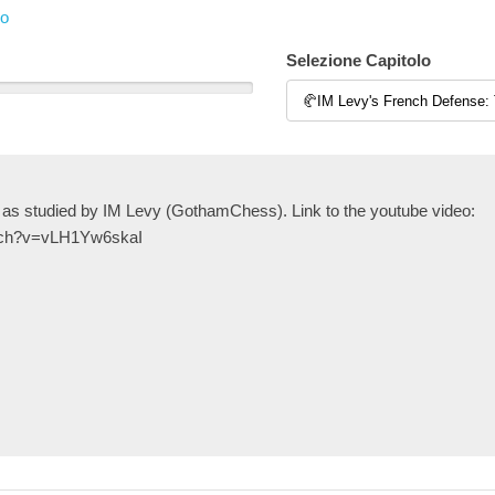
vo
Selezione Capitolo
s studied by IM Levy (GothamChess). Link to the youtube video:
atch?v=vLH1Yw6skaI