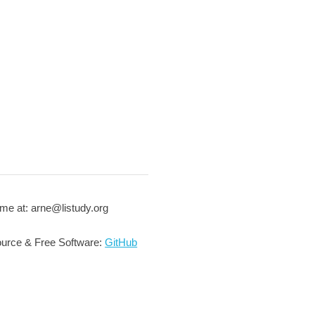
me at: arne@listudy.org
urce & Free Software:
GitHub