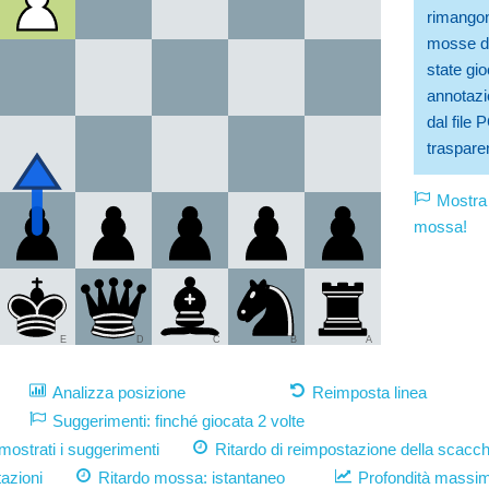
rimangono
mosse di
state gio
annotazio
dal file
trasparen
Mostra 
mossa!
E
D
C
B
A
Analizza posizione
Reimposta linea
Suggerimenti: finché giocata 2 volte
strati i suggerimenti
Ritardo di reimpostazione della scacch
azioni
Ritardo mossa:
istantaneo
Profondità massi