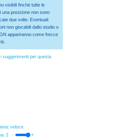
 visibili finché tutte le
 una posizione non sono
cate due volte. Eventuali
ni non giocabili dallo studio o
 PGN appariranno come frecce
ti.
i suggerimenti per questa
iera: veloce
ma:
2
-
+