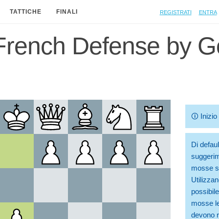
Registrati
Entra
TATTICHE
FINALI
rench Defense by 
🛈
Inizi
Di defaul
suggerim
mosse so
Utilizzan
possibile
mosse le
devono ri