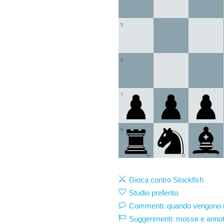
5
6
7
8
H
G
F
Gioca contro Stockfish
Studio preferito
Commenti: quando vengono mo
Suggerimenti: mosse e annot