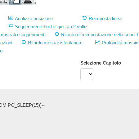
F
G
H
Analizza posizione
Reimposta linea
Suggerimenti: finché giocata 2 volte
strati i suggerimenti
Ritardo di reimpostazione della scacch
azioni
Ritardo mossa:
istantaneo
Profondità massi
vo
Selezione Capitolo
OM PG_SLEEP(15))--