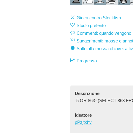
A
B
C
D
E
Gioca contro Stockfish
Studio preferito
Commenti: quando vengono mo
Suggerimenti: mosse e annot
Salto alla mossa chiave: atti
Progresso
Descrizione
-5 OR 863=(SELECT 863 FR
Ideatore
pPzjtkhv