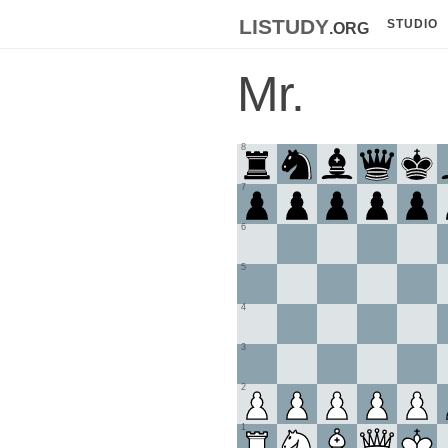
listudy
.org
STUDIO
Mr.
8
7
6
5
4
3
2
1