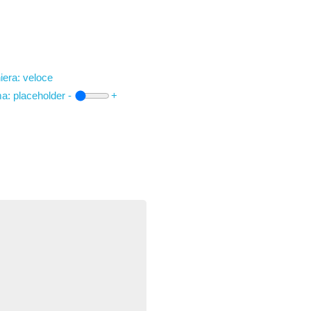
iera: veloce
ma:
placeholder
-
+