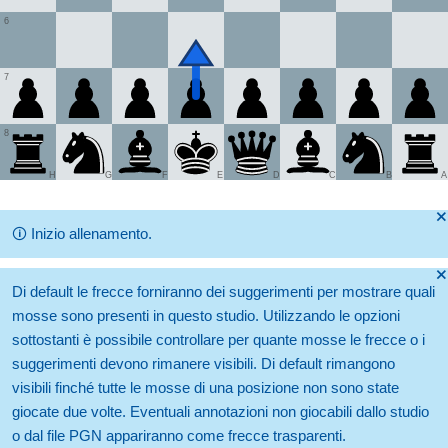
6
7
8
H
G
F
E
D
C
B
A
🞫
🛈
Inizio allenamento.
🞫
Di default le frecce forniranno dei suggerimenti per mostrare quali
mosse sono presenti in questo studio. Utilizzando le opzioni
sottostanti è possibile controllare per quante mosse le frecce o i
suggerimenti devono rimanere visibili. Di default rimangono
visibili finché tutte le mosse di una posizione non sono state
giocate due volte. Eventuali annotazioni non giocabili dallo studio
o dal file PGN appariranno come frecce trasparenti.