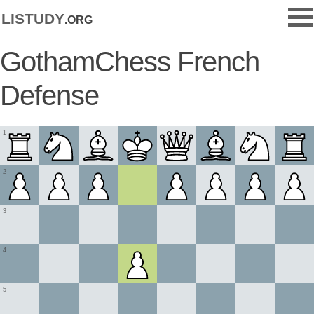
listudy
.org
GothamChess French
Defense
1
2
3
4
5