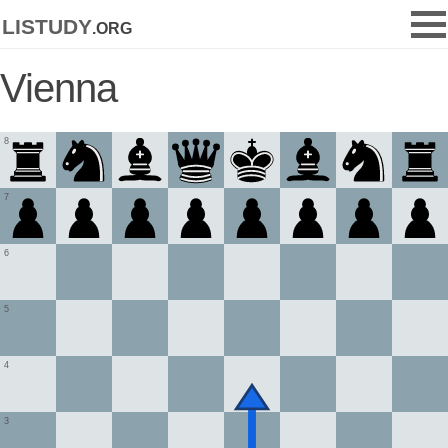
listudy
.org
Vienna
8
7
6
5
4
3