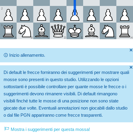
2
1
A
B
C
D
E
F
G
H
🞫
🛈
Inizio allenamento.
🞫
Di default le frecce forniranno dei suggerimenti per mostrare quali
mosse sono presenti in questo studio. Utilizzando le opzioni
sottostanti è possibile controllare per quante mosse le frecce o i
suggerimenti devono rimanere visibili. Di default rimangono
visibili finché tutte le mosse di una posizione non sono state
giocate due volte. Eventuali annotazioni non giocabili dallo studio
o dal file PGN appariranno come frecce trasparenti.
Mostra i suggerimenti per questa mossa!