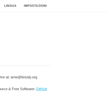
LINGUA
IMPOSTAZIONI
me at: arne@listudy.org
urce & Free Software:
GitHub